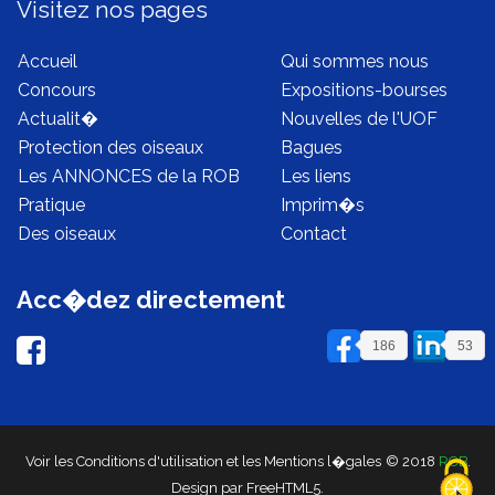
Visitez nos pages
Accueil
Qui sommes nous
Concours
Expositions-bourses
Actualit�
Nouvelles de l'UOF
Protection des oiseaux
Bagues
Les ANNONCES de la ROB
Les liens
Pratique
Imprim�s
Des oiseaux
Contact
Acc�dez directement
186
53
Voir les Conditions d'utilisation
et les Mentions l�gales
© 2018
ROB
.
Design par
FreeHTML5
.