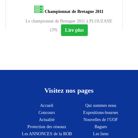
Championnat de Bretagne 2011
Le championnat de Bretagne 2011 à PLOUZANE
Lire plus
(29)...
Visitez nos pages
Accueil
Qui sommes nous
Concours
Expositions-bourses
Actualité
Nouvelles de l'UOF
Protection des oiseaux
Bagues
Les ANNONCES de la ROB
Les liens