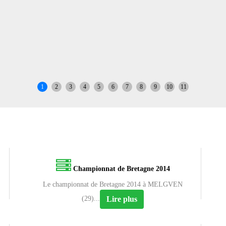
1
2
3
4
5
6
7
8
9
10
11
Championnat de Bretagne 2014
Le championnat de Bretagne 2014 à MELGVEN
Lire plus
(29)...