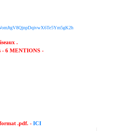
/1vB8WomJtgV8QjnpDqivwX6Te5Ym5gK2h
seaux .
mes - 6 MENTIONS -
ormat .pdf. -
ICI