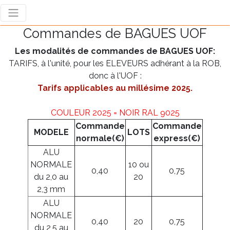
Commandes de BAGUES UOF
Les modalités de commandes de BAGUES UOF:
TARIFS, à l'unité, pour les ELEVEURS adhérant à la ROB,
donc à l'UOF :
Tarifs applicables au millésime 2025.
COULEUR 2025 = NOIR RAL 9025
Commande
Commande
MODELE
LOTS
normale(€)
express(€)
ALU
NORMALE
10 ou
0,40
0,75
du 2,0 au
20
2,3 mm
ALU
NORMALE
0,40
20
0,75
du 2,5 au