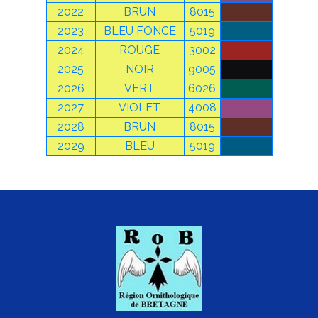
2022
BRUN
8015
2023
BLEU FONCE
5019
2024
ROUGE
3002
2025
NOIR
9005
2026
VERT
6026
2027
VIOLET
4008
2028
BRUN
8015
2029
BLEU
5019