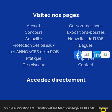
Visitez nos pages
Accueil
Qui sommes nous
Concours
Expositions-bourses
Actualité
Nouvelles de l'UOF
Protection des oiseaux
Bagues
Les ANNONCES de la ROB
Les liens
186
53
Pratique
Imprimés
Des oiseaux
Contact
Accédez directement
Voir les Conditions d'utilisation
et les Mentions légales
© 2018
. Design