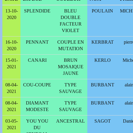
13-10-
SPLENDIDE
BLEU
POULAIN
MICH
2020
DOUBLE
FACTEUR
VIOLET
16-10-
PENNANT
COUPLE EN
KERBRAT
pierr
2020
MUTATION
15-01-
CANARI
BRUN
KERLO
Mich
2021
MOSAIQUE
JAUNE
08-04-
COU-COUPE
TYPE
BURBANT
alai
2021
SAUVAGE
08-04-
DIAMANT
TYPE
BURBANT
alai
2021
MODESTE
SAUVAGE
03-05-
YOU YOU
ANCESTRAL
SAGOT
Dani
2021
DU